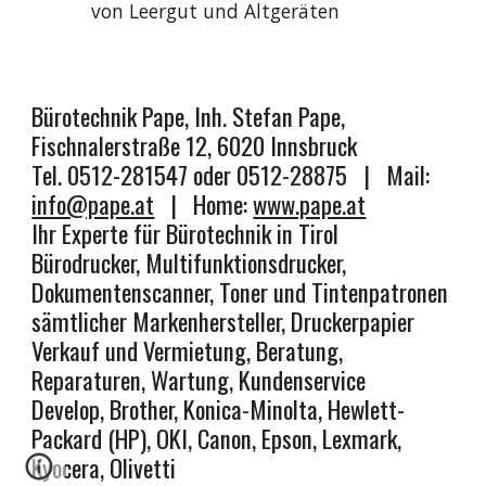
von Leergut und Altgeräten
Bürotechnik Pape, Inh. Stefan Pape,
Fischnalerstraße 12, 6020 Innsbruck
Tel. 0512-281547 oder 0512-28875 | Mail:
info@pape.at
|
Home:
www.pape.at
Ihr Experte für Bürotechnik in Tirol
Bürodrucker, Multifunktionsdrucker,
Dokumentenscanner, Toner und Tintenpatronen
sämtlicher Markenhersteller, Druckerpapier
Verkauf und Vermietung, Beratung,
Reparatur
en,
Wartung,
Kundens
ervice
Develop, Brother, Konica-Minolta, Hewlett-
Packard (HP), OKI, Canon, Epson, Lexmark,
Kyocera, Olivetti